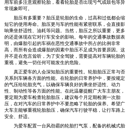
用车前多注意观察轮胎，看看轮胎是否出现亏气或鼓包等异
常现象即可。
胎压有多重要？胎压是轮胎的生命，过高和过低都会缩
短它的使用寿命。胎压更与车的性能有紧密联系，会直接影
响乘坐舒适性、油耗等问题。当然，胎压之所以重要，更多
的还是体现在它对行车安全的影响。每年的交通事故数据表
明，由爆胎引起的车祸在恶性交通事故中所占的比例非常
高，而所有会造成爆胎的因素中胎压不足成为首要原因。这
并不是在危言耸听，为了安全驾驶，需要提高对车辆轮胎的
重视，避免一切任何可能发生的危险。
真正爱车的人会深知胎压的重要性。轮胎胎压正常与否
关系到车辆各方面的性能。在轮胎的日常养护中，要按规定
的气压给轮胎充气，以确保车辆良好的乘坐舒适性、动力
性、制动性等各方面的性能。在此温馨提醒广大车主朋友，
要定期为爱车检查轮胎胎压，建议每个月定期检测一次胎
压，在对汽车的日常养护中不要忽略了轮胎的保养。希望广
大车主能够重视轮胎胎压，确保汽车行驶平稳，让行车路上
安全、舒适。
为爱车配置一台风劲霸的轮胎打气泵，配备的机械式胎