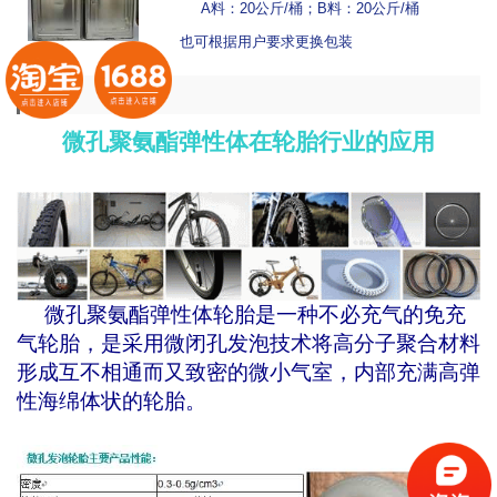
A
料：
20
公斤
/
桶；
B
料：
20
公斤
/
桶
也可根据用户要求更换包装
详情
微孔聚氨酯弹性体在轮胎行业的应用
微孔聚氨酯弹性体轮胎是一种不必充气的免充
气轮胎，是采用微闭孔发泡技术将高分子聚合材料
形成互不相通而又致密的微小气室，内部充满高弹
性海绵体状的轮胎。