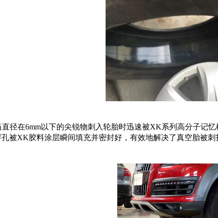
当直径在
6mm以下的尖锐物刺入轮胎时迅速被XK系列高分子记
穿孔被XK胶料涂层瞬间填充并密封好，有效地解决了真空胎被刺