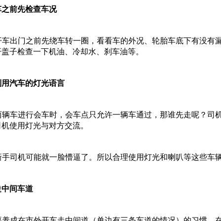
车之前先检查车况
开车出门之前先绕车转一圈，看看车的外况、轮胎车底下有没有
开盖子检查一下机油、冷却水、刹车油等。
利用汽车的灯光语言
两辆车进行会车时，会车点只允许一辆车通过，那谁先走呢？司
司机使用灯光与对方交流。
新手司机可能就一脸懵逼了。所以合理使用灯光和喇叭等这些车
走中间车道
要养成在市外开车走中间道（单边有三条车道的情况）的习惯。