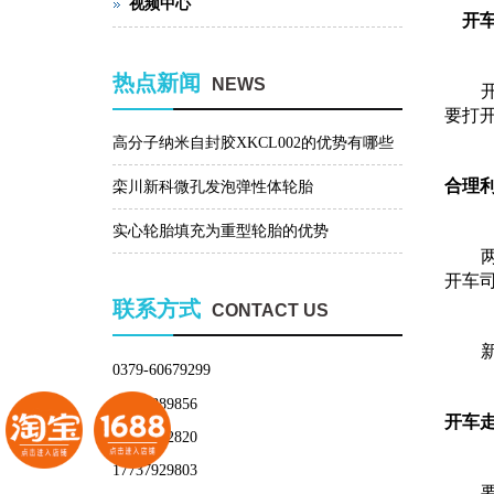
视频中心
开
热点新闻
NEWS
要打
高分子纳米自封胶XKCL002的优势有哪些
合理
栾川新科微孔发泡弹性体轮胎
实心轮胎填充为重型轮胎的优势
开车
联系方式
CONTACT US
0379-60679299
13603889856
开车
17739082820
17737929803